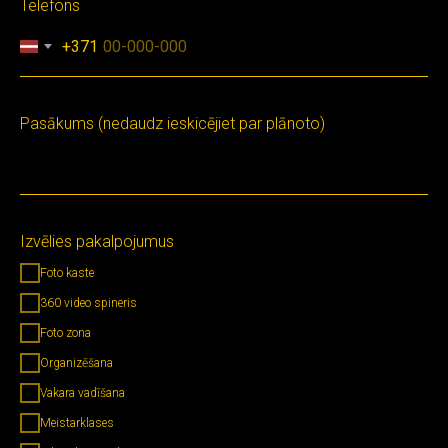
Telefons
+371
Pasākums (nedaudz ieskicējiet par plānoto)
Izvēlies pakalpojumus
Foto kaste
360 video spineris
Foto zona
Organizēšana
Vakara vadīšana
Meistarklases