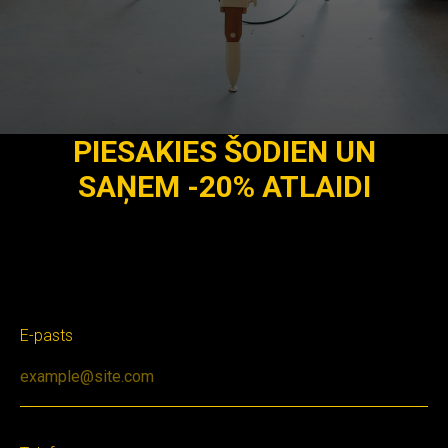
PIESAKIES ŠODIEN UN
SAŅEM -20% ATLAIDI
E-pasts